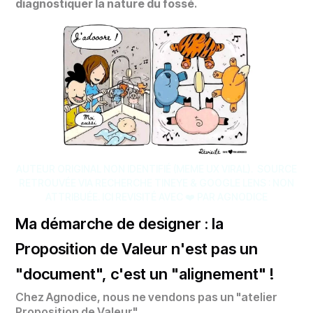
diagnostiquer la nature du fossé
.
AUTEUR ORIGINAL NON IDENTIFIÉ (MEME UX VIRAL). SOURCE
RETROUVÉE VIA RECHERCHE TINEYE & GOOGLE LENS : NON
ATTRIBUÉE. ICI REVISITÉ AVEC ❤️ PAR AGNODICE
Ma démarche de designer : la
Proposition de Valeur n'est pas un
"document", c'est un "alignement" !
Chez Agnodice, nous ne vendons pas un "atelier
Proposition de Valeur".