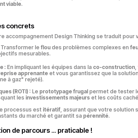
nt viable
.
es concrets
e accompagnement Design Thinking se traduit pour vo
Transformer le
flou
des problèmes complexes en
feu
jectifs mesurables.
e :
En impliquant les équipes dans la
co-construction
,
reprise apprenante
et vous garantissez que la solution
sine à gaz" rejeté).
ques (ROTI) :
Le
prototypage frugal
permet de tester l
squant les
investissements majeurs
et les coûts cachés
e processus est
itératif
, assurant que votre solution 
tants du marché et garantit sa
pérennité
.
ion de parcours ... praticable !