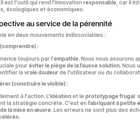
l est l'outil qui rend l'innovation
responsable
, car il i
es, écologiques et économiques.
pective au service de la pérennité
oie en deux mouvements indissociables :
o (comprendre) :
ence toujours par l'
empathie
. Nous nous assurons q
uciale pour
éviter le piège de la fausse solution
. Nous u
ntifier la
vraie douleur
de l'utilisateur ou du collaborat
érer (construire le visible) :
ment à l'action. L'
idéation
et le
prototypage frugal
s
nt la stratégie concrète. C'est en
fabriquant à petite 
é de la mise en œuvre
. Les erreurs ne sont plus des éc
célérés
.