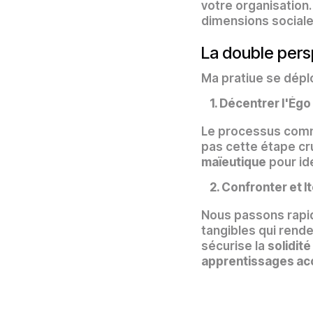
votre organisation. I
dimensions social
La double pers
Ma pratiue se dépl
1. Décentrer l'Ég
Le processus comm
pas cette étape cr
maïeutique
pour ide
2. Confronter et It
Nous passons rapide
tangibles qui rende
sécurise la
solidit
apprentissages ac