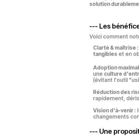
solution durableme
--- Les bénéfic
Voici comment notr
Clarté & maîtrise :
tangibles
et en ob
Adoption maximal
une
culture d'ent
(évitant l'outil "u
Réduction des ris
rapidement, déri
Vision d'à-venir :
l
changements cons
--- Une proposit