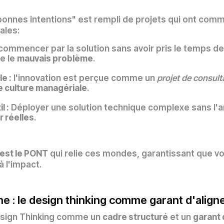
bonnes intentions" est rempli de projets qui ont comm
ales:
commencer par la solution sans avoir pris le temps de 
e le
mauvais problème
.
le :
l'innovation est perçue comme un
projet de consult
 culture managériale
.
l :
Déployer une solution technique complexe sans l'a
r réelles
.
 est le PONT
qui relie ces mondes, garantissant que vo
 l'impact.
e : le design thinking comme garant d'alig
Design Thinking comme un
cadre structuré
et un
garant 