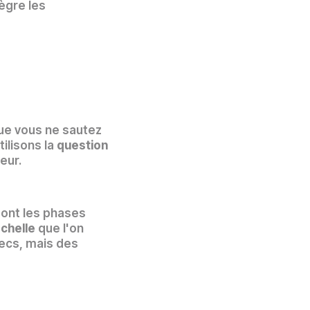
ntègre les
ue vous ne sautez
tilisons la
question
eur.
ont les phases
échelle
que l'on
hecs, mais des