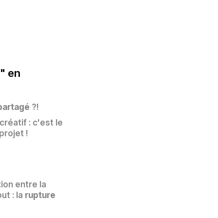
s" en
partagé
?!
réatif : c'est le
projet !
ion entre la
ut : la
rupture